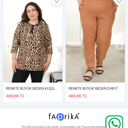
RENKTE BÜYÜK BEDEN KUŞGÖZÜ DETAY DESENLİ KAPRİ KOL BLUZ
RENKTE BÜYÜK BEDEN DAR PAÇA CEPLİ TABA PANTALON
400,00 TL
400,00 TL
Profesyonel
e-ticaret
sistemleri ile hazırlanmıştır.