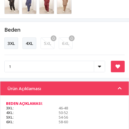
Beden
3XL
4XL
5XL
6XL
Ürün Açıklaması
BEDEN AÇIKLAMASI:
3XL:
46-48
4XL:
50-52
5XL:
54-56
6XL:
58-60