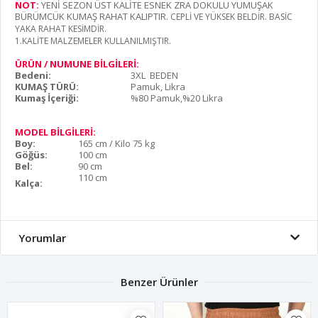
NOT:
YENİ SEZON ÜST KALİTE ESNEK ZRA DOKULU YUMUŞAK
BÜRÜMCÜK KUMAŞ RAHAT KALIPTIR
. CEPLİ VE YÜKSEK BELDİR. BASİC
YAKA RAHAT KESİMDİR.
1.KALİTE MALZEMELER KULLANILMIŞTIR.
ÜRÜN / NUMUNE BİLGİLERİ:
Bedeni:
3XL BEDEN
KUMAŞ TÜRÜ:
Pamuk, Likra
Kumaş İçeriği:
%80 Pamuk,%20 Likra
MODEL BİLGİLERİ:
Boy:
165 cm / Kilo 75 kg
Göğüs:
100 cm
Bel:
90 cm
110 cm
Kalça:
Yorumlar
Benzer Ürünler