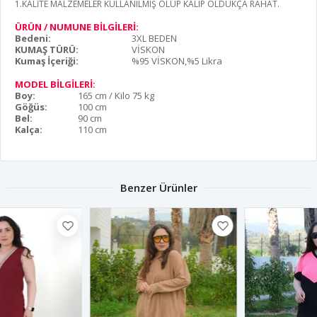
1.KALİTE MALZEMELER KULLANILMIŞ OLUP KALIP OLDUKÇA RAHAT.
ÜRÜN / NUMUNE BİLGİLERİ:
Bedeni:
3XL BEDEN
KUMAŞ TÜRÜ:
VİSKON
Kumaş İçeriği:
%95 VİSKON,%5 Likra
MODEL BİLGİLERİ:
Boy:
165 cm / Kilo 75 kg
Göğüs:
100 cm
Bel:
90 cm
Kalça:
110 cm
Benzer Ürünler