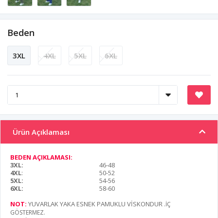
Beden
3XL
4XL
5XL
6XL
Ürün Açıklaması
BEDEN AÇIKLAMASI:
3XL:
46-48
4XL
:
50-52
5XL:
54-56
6XL:
58-60
NOT:
YUVARLAK YAKA ESNEK PAMUKLU VİSKONDUR
.İÇ
GÖSTERMEZ.