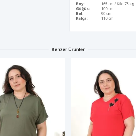
Boy:
165 cm / Kilo 75 kg
Göğüs:
100 cm
Bel:
90 cm
Kalça:
110 cm
Benzer Ürünler