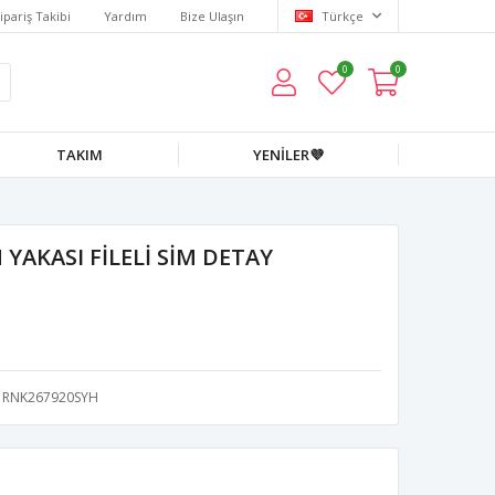
ipariş Takibi
Yardım
Bize Ulaşın
Türkçe
0
0
TAKIM
YENİLER💜
 YAKASI FİLELİ SİM DETAY
RNK267920SYH