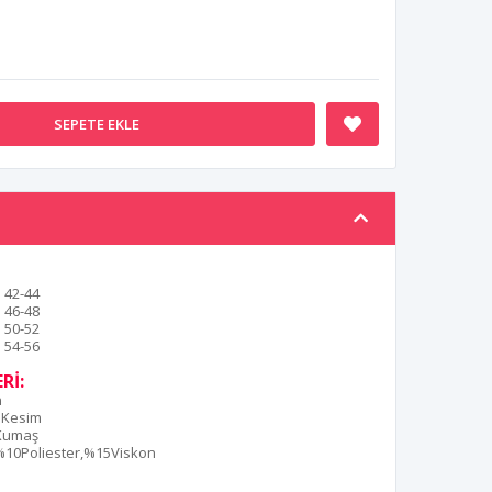
SEPETE EKLE
42-44
46-48
50-52
54-56
Rİ:
n
 Kesim
 Kumaş
10Poliester,%15Viskon