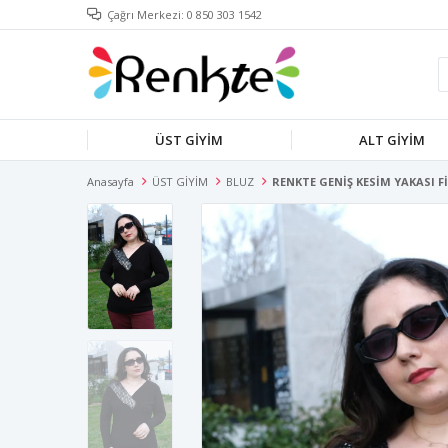
Çağrı Merkezi: 0 850 303 1542
ÜST GİYİM
ALT GİYİM
Anasayfa
ÜST GİYİM
BLUZ
RENKTE GENİŞ KESİM YAKASI F