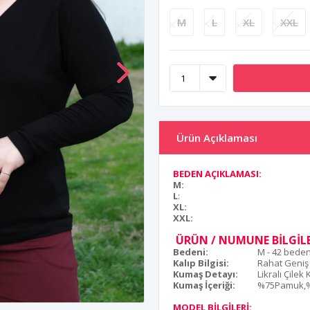
M
L
XL
XXL
Ürün Açıklaması
BEDEN AÇIKLAMASI:
M:
L
:
XL:
XXL:
ÜRÜN / NUMUNE BİLGİLE
Bedeni:
M - 42 bede
Kalıp Bilgisi:
Rahat Geniş
Kumaş Detayı:
Likralı Çilek
Kumaş İçeriği:
%75Pamuk,%
MODEL BİLGİLERİ: