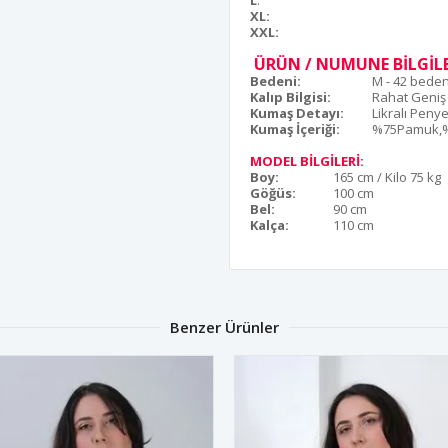
L
:
XL:
XXL:
ÜRÜN / NUMUNE BİLGİLE
Bedeni:
M - 42 bede
Kalıp Bilgisi:
Rahat Geniş
Kumaş Detayı:
Likralı Pen
Kumaş İçeriği:
%75Pamuk,%
MODEL BİLGİLERİ:
Boy:
165 cm / Kilo 75 kg
Göğüs:
100 cm
Bel:
90 cm
Kalça:
110 cm
Benzer Ürünler