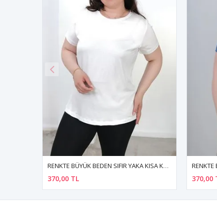
RENKTE BÜYÜK BEDEN SIFIR YAKA KISA KOL BEYAZ BASİC TSHİRT
RENKTE BÜYÜK BEDEN KARE YAKA KISA KOL İNDİGO BASİC TSHİRT
370,00 TL
370,00 