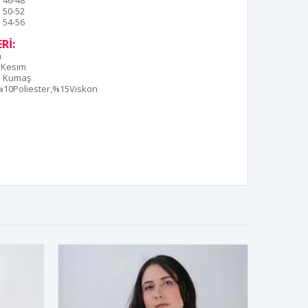
46-48
50-52
54-56
Rİ:
n
 Kesim
ye Kumaş
10Poliester,%15Viskon