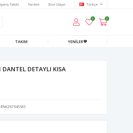
ipariş Takibi
Yardım
Bize Ulaşın
Türkçe
0
0
TAKIM
YENİLER💜
 DANTEL DETAYLI KISA
RNK267945SKS