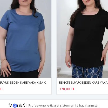
RENKTE BÜYÜK BEDEN KARE YAKA KISA KOL SİYAH BASİC TSHİRT
TL
370,00 TL
|
Profesyonel
e-ticaret
sistemleri ile hazırlanmıştır.