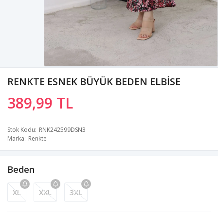
RENKTE ESNEK BÜYÜK BEDEN ELBİSE
389,99 TL
Stok Kodu
RNK242599DSN3
Marka
Renkte
Beden
XL
XXL
3XL