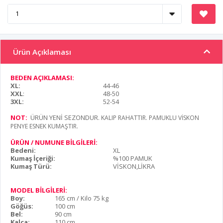
Ürün Açıklaması
BEDEN AÇIKLAMASI:
XL:
44-46
XXL
:
48-50
3XL:
52-54
NOT:
ÜRÜN YENİ SEZONDUR
. KALIP RAHATTIR. PAMUKLU VİSKON
PENYE ESNEK KUMAŞTIR.
ÜRÜN / NUMUNE BİLGİLERİ:
Bedeni:
XL
Kumaş İçeriği:
%100 PAMUK
Kumaş Türü:
VİSKON,LİKRA
MODEL BİLGİLERİ:
Boy:
165 cm / Kilo 75 kg
Göğüs:
100 cm
Bel:
90 cm
Kalça:
110 cm