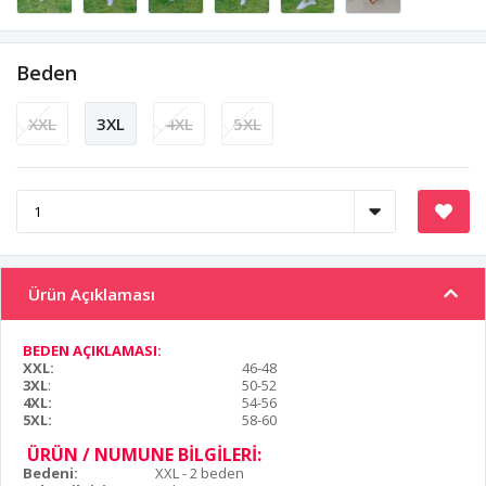
Beden
XXL
3XL
4XL
5XL
Ürün Açıklaması
BEDEN AÇIKLAMASI:
XXL:
46-48
3XL
:
50-52
4XL:
54-56
5XL:
58-60
ÜRÜN / NUMUNE BİLGİLERİ:
Bedeni:
XXL - 2 beden