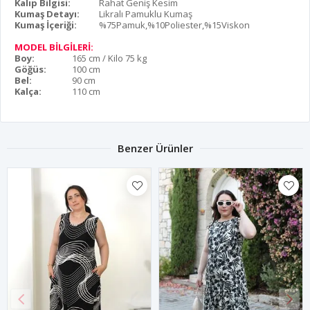
Kalıp Bilgisi:
Rahat Geniş Kesim
Kumaş Detayı:
Likralı Pamuklu Kumaş
Kumaş İçeriği:
%75Pamuk,%10Poliester,%15Viskon
MODEL BİLGİLERİ:
Boy:
165 cm / Kilo 75 kg
Göğüs:
100 cm
Bel:
90 cm
Kalça:
110 cm
Benzer Ürünler