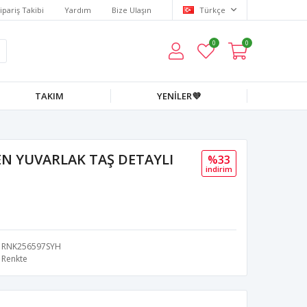
ipariş Takibi
Yardım
Bize Ulaşın
Türkçe
0
0
TAKIM
YENİLER💜
N YUVARLAK TAŞ DETAYLI
%33
i̇ndi̇ri̇m
RNK256597SYH
Renkte