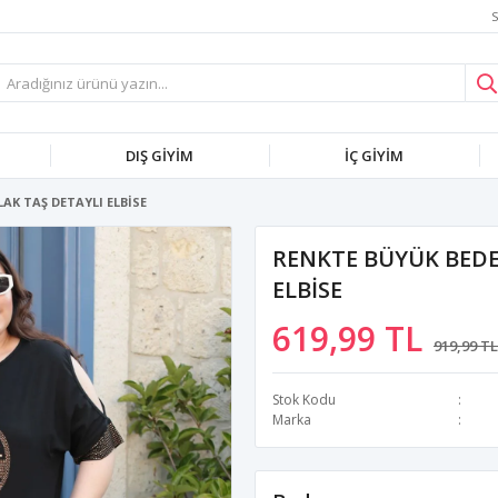
S
DIŞ GİYİM
İÇ GİYİM
AK TAŞ DETAYLI ELBİSE
RENKTE BÜYÜK BEDE
ELBİSE
619,99 TL
919,99 TL
Stok Kodu
Marka