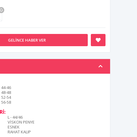
GELINCE HABER VER
44-46
48-48
52-54
56-58
İ:
L - 44/46
VİSKON PENYE
ESNEK
RAHAT KALIP