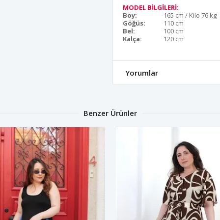
MODEL BİLGİLERİ:
Boy:
165 cm / Kilo 76 kg
Göğüs:
110 cm
Bel:
100 cm
Kalça:
120 cm
Yorumlar
Benzer Ürünler