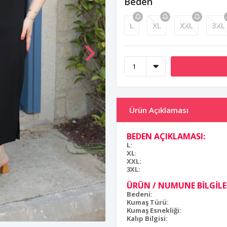
Beden
L
XL
XXL
3XL
Ürün Açıklaması
BEDEN AÇIKLAMASI:
L:
XL
:
XXL:
3XL:
ÜRÜN / NUMUNE BİLGİLER
Bedeni:
Kumaş Türü:
Kumaş Esnekliği:
Kalıp Bilgisi: