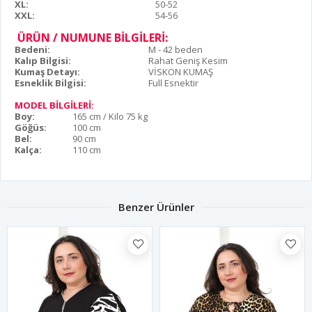
XL:
50-52
XXL:
54-56
ÜRÜN / NUMUNE BİLGİLERİ:
Bedeni:
M - 42 beden
Kalıp Bilgisi:
Rahat Geniş Kesim
Kumaş Detayı:
VİSKON KUMAŞ
Esneklik Bilgisi:
Full Esnektir
MODEL BİLGİLERİ:
Boy:
165 cm / Kilo 75 kg
Göğüs:
100 cm
Bel:
90 cm
Kalça:
110 cm
Benzer Ürünler