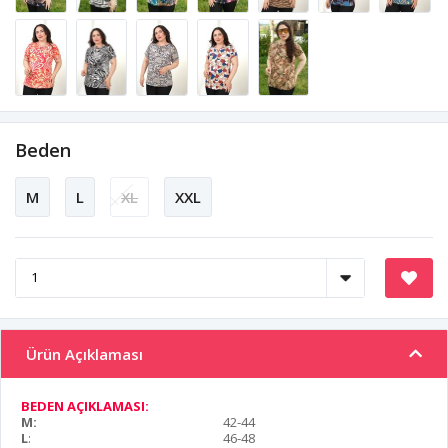
Beden
M
L
XL
XXL
Ürün Açıklaması
BEDEN AÇIKLAMASI:
M:
42-44
L
:
46-48