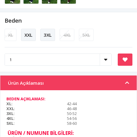
Beden
XL
XXL
3XL
4XL
5XL
Ürün Açıklaması
BEDEN AÇIKLAMASI:
XL:
42-44
XXL
:
46-48
3XL:
50-52
4XL:
54-56
5XL:
58-60
ÜRÜN / NUMUNE BİLGİLERİ: