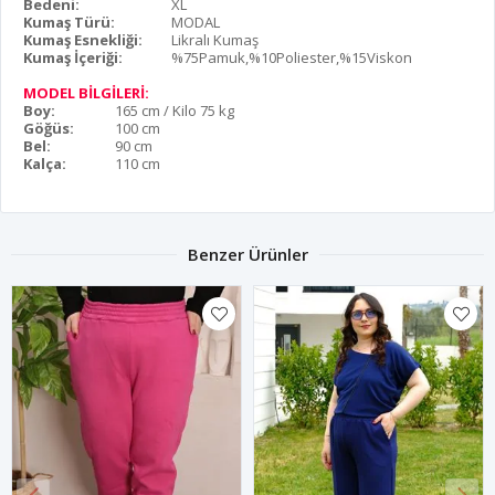
Bedeni:
XL
Kumaş Türü:
MODAL
Kumaş Esnekliği:
Likralı Kumaş
Kumaş İçeriği:
%75Pamuk,%10Poliester,%15Viskon
MODEL BİLGİLERİ:
Boy:
165 cm / Kilo 75 kg
Göğüs:
100 cm
Bel:
90 cm
Kalça:
110 cm
Benzer Ürünler