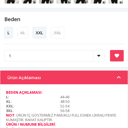
Beden
L
XL
XXL
3XL
Ürün Açıklaması
BEDEN AÇIKLAMASI:
L:
44-46
XL
:
48-50
XXL:
52-54
3XL:
56-58
NOT
: ÜRÜN İÇ GÖSTERMEZ PAMUKLU FULL ESNEK LİKRALI PENYE
KUMAŞTIR. RAHAT KALIPTIR.
ÜRÜN / NUMUNE BİLGİLERİ: