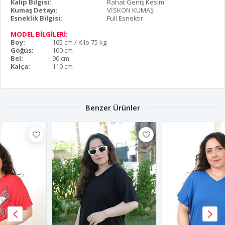
Kalıp Bilgisi:
Rahat Geniş Kesim
Kumaş Detayı:
VİSKON KUMAŞ
Esneklik Bilgisi:
Full Esnektir
MODEL BİLGİLERİ:
Boy:
165 cm / Kilo 75 kg
Göğüs:
100 cm
Bel:
90 cm
Kalça:
110 cm
Benzer Ürünler