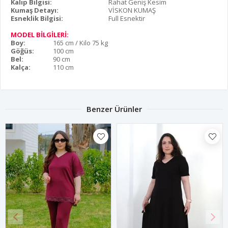
Kalıp Bilgisi:
Rahat Geniş Kesim
Kumaş Detayı:
VİSKON KUMAŞ
Esneklik Bilgisi:
Full Esnektir
MODEL BİLGİLERİ:
Boy:
165 cm / Kilo 75 kg
Göğüs:
100 cm
Bel:
90 cm
Kalça:
110 cm
Benzer Ürünler