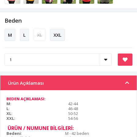
Beden
M
L
XL
XXL
Ürün Açıklaması
BEDEN AÇIKLAMASI:
M:
42-44
L
:
46-48
XL:
50-52
XXL:
54-56
ÜRÜN / NUMUNE BİLGİLERİ:
Bedeni:
M - 42 beden