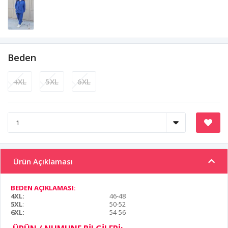
Beden
4XL
5XL
6XL
Ürün Açıklaması
BEDEN AÇIKLAMASI:
4XL:
46-48
5XL
:
50-52
6XL:
54-56