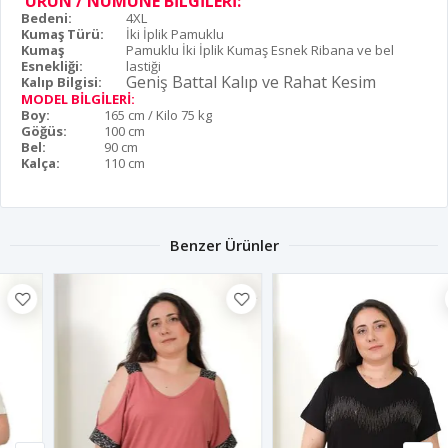
ÜRÜN / NUMUNE BİLGİLERİ:
Bedeni:
4XL
Kumaş Türü:
İki İplik Pamuklu
Kumaş
Pamuklu İki İplik Kumaş Esnek Ribana ve bel
Esnekliği:
lastiği
Geniş Battal Kalıp ve Rahat Kesim
Kalıp Bilgisi:
MODEL BİLGİLERİ:
Boy:
165 cm / Kilo 75 kg
Göğüs:
100 cm
Bel:
90 cm
Kalça:
110 cm
Benzer Ürünler