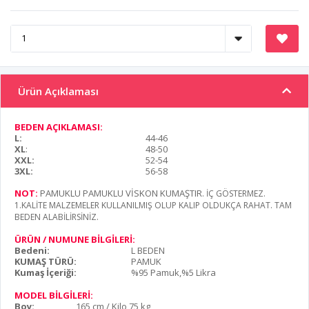
Ürün Açıklaması
BEDEN AÇIKLAMASI:
L:
44-46
XL
:
48-50
XXL:
52-54
3XL:
56-58
NOT:
PAMUKLU PAMUKLU VİSKON KUMAŞTIR
. İÇ GÖSTERMEZ.
1.KALİTE MALZEMELER KULLANILMIŞ OLUP KALIP OLDUKÇA RAHAT. TAM
BEDEN ALABİLİRSİNİZ.
ÜRÜN / NUMUNE BİLGİLERİ:
Bedeni:
L BEDEN
KUMAŞ TÜRÜ:
PAMUK
Kumaş İçeriği:
%95 Pamuk,%5 Likra
MODEL BİLGİLERİ:
Boy:
165 cm / Kilo 75 kg