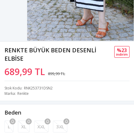
RENKTE BÜYÜK BEDEN DESENLİ
%23
i̇ndi̇ri̇m
ELBİSE
689,99 TL
899,99 TL
Stok Kodu
RNK253731DSN2
Marka
Renkte
Beden
L
XL
XXL
3XL