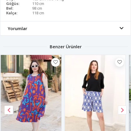
Göğüs:
110 cm
Bel:
98 cm
Kalça:
118 cm
Yorumlar
Benzer Ürünler