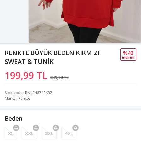
RENKTE BÜYÜK BEDEN KIRMIZI
%43
i̇ndi̇ri̇m
SWEAT & TUNİK
199,99 TL
349,99 TL
Stok Kodu
RNK246742KRZ
Marka
Renkte
Beden
XL
XXL
3XL
4XL