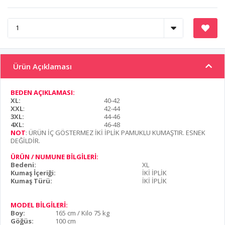
Ürün Açıklaması
BEDEN AÇIKLAMASI:
XL:
40-42
XXL
:
42-44
3XL:
44-46
4XL:
46-48
NOT
: ÜRÜN İÇ GÖSTERMEZ İKİ İPLİK PAMUKLU KUMAŞTIR. ESNEK
DEĞİLDİR.
ÜRÜN / NUMUNE BİLGİLERİ:
Bedeni:
XL
Kumaş İçeriği:
İKİ İPLİK
Kumaş Türü:
İKİ İPLİK
MODEL BİLGİLERİ:
Boy:
165 cm / Kilo 75 kg
Göğüs:
100 cm