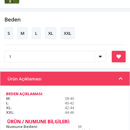
Beden
S
M
L
XL
XXL
Ürün Açıklaması
BEDEN AÇIKLAMASI:
M:
38-40
L
:
40-42
XL:
42-44
XXL:
44-46
ÜRÜN / NUMUNE BİLGİLERİ:
Numune Bedeni:
M