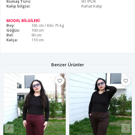
Kumaş Türü:
İKİ İPLİK
Kalıp bilgisi:
Rahat Kalıp
MODEL BİLGİLERİ:
Boy:
165 cm / Kilo 75 kg
Göğüs:
100 cm
Bel:
90 cm
Kalça:
110 cm
Benzer Ürünler