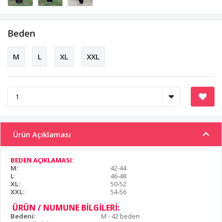
Beden
M
L
XL
XXL
Ürün Açıklaması
BEDEN AÇIKLAMASI:
M:
42-44
L
:
46-48
XL:
50-52
XXL:
54-56
ÜRÜN / NUMUNE BİLGİLERİ:
Bedeni:
M - 42 beden