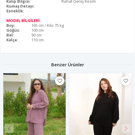
Kalıp Bilgisi:
Rahat Geniş Kesim
Kumaş Detayı:
Esneklik:
MODEL BİLGİLERİ:
Boy:
165 cm / Kilo 75 kg
Göğüs:
100 cm
Bel:
90 cm
Kalça:
110 cm
Benzer Ürünler