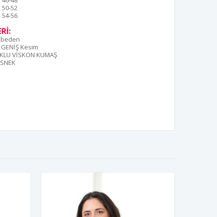
46-48
50-52
54-56
Rİ:
2 beden
 GENİŞ Kesim
KLU VİSKON KUMAŞ
ESNEK