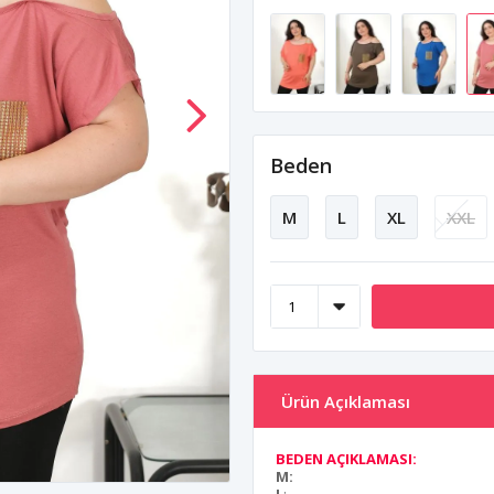
Beden
M
L
XL
XXL
Ürün Açıklaması
BEDEN AÇIKLAMASI:
M: