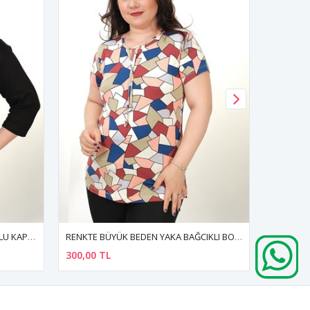
RENKTE BÜYÜK BEDEN YAKA BAĞCIKLI BONCUKLU DESENLİ BLUZ
RENKTE BÜYÜK BEDEN AYROBİN FERMUARLI ASKILI İNDİGO BLUZ
400,00 TL
400,00 