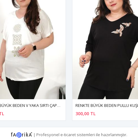
RENKTE BÜYÜK BEDEN PULLU KUŞLU KAPRİ KOL SİYAH BLUZ
TL
300,00 TL
|
Profesyonel
e-ticaret
sistemleri ile hazırlanmıştır.