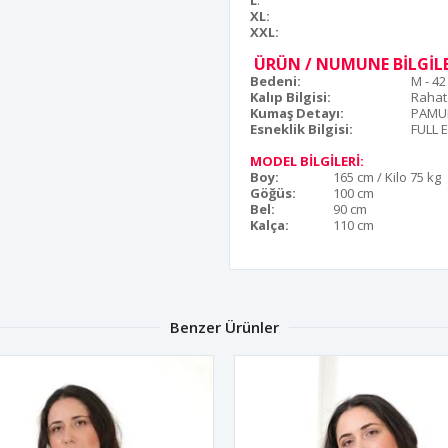
L
:
XL:
XXL:
ÜRÜN / NUMUNE BİLGİLE
Bedeni:
M - 4
Kalıp Bilgisi:
Rahat
Kumaş Detayı:
PAMU
Esneklik Bilgisi:
FULL 
MODEL BİLGİLERİ:
Boy:
165 cm / Kilo 75 kg
Göğüs:
100 cm
Bel:
90 cm
Kalça:
110 cm
Benzer Ürünler