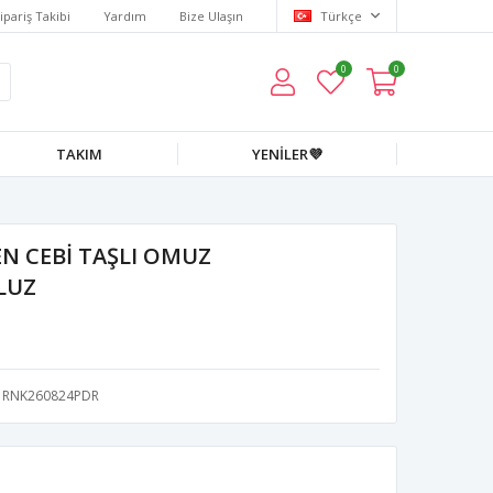
ipariş Takibi
Yardım
Bize Ulaşın
Türkçe
0
0
TAKIM
YENİLER💜
N CEBİ TAŞLI OMUZ
LUZ
RNK260824PDR