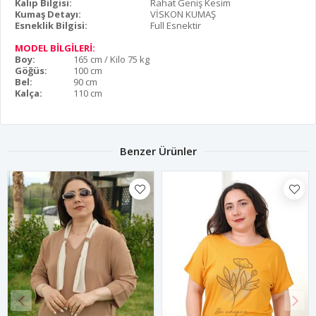
Kalıp Bilgisi:
Rahat Geniş Kesim
Kumaş Detayı:
VİSKON KUMAŞ
Esneklik Bilgisi:
Full Esnektir
MODEL BİLGİLERİ:
Boy:
165 cm / Kilo 75 kg
Göğüs:
100 cm
Bel:
90 cm
Kalça:
110 cm
Benzer Ürünler