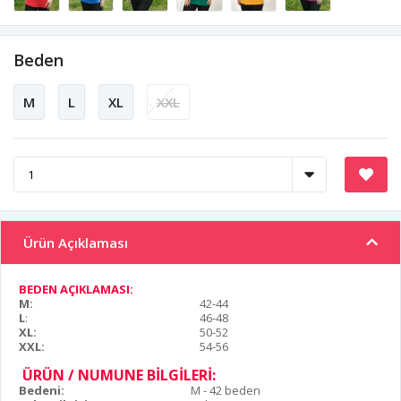
Beden
M
L
XL
XXL
Ürün Açıklaması
BEDEN AÇIKLAMASI:
M:
42-44
L
:
46-48
XL:
50-52
XXL:
54-56
ÜRÜN / NUMUNE BİLGİLERİ:
Bedeni:
M - 42 beden