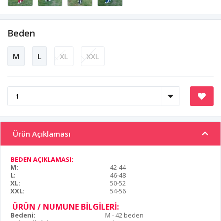
Beden
M
L
XL
XXL
Ürün Açıklaması
BEDEN AÇIKLAMASI:
M:
42-44
L
:
46-48
XL:
50-52
XXL:
54-56
ÜRÜN / NUMUNE BİLGİLERİ:
Bedeni:
M - 42 beden