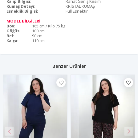
Kalıp Bilgisi:
Rahat Geniş Kesim
Kumaş Detayı:
KRİSTAL KUMAŞ
Esneklik Bilgisi:
Full Esnektir
MODEL BİLGİLERİ:
Boy:
165 cm / Kilo 75 kg
Göğüs:
100 cm
Bel:
90 cm
Kalça:
110 cm
Benzer Ürünler