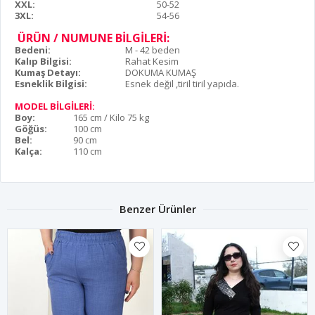
XXL:
50-52
3XL:
54-56
ÜRÜN / NUMUNE BİLGİLERİ:
Bedeni:
M - 42 beden
Kalıp Bilgisi:
Rahat Kesim
Kumaş Detayı:
DOKUMA KUMAŞ
Esneklik Bilgisi:
Esnek değil ,tiril tiril yapıda.
MODEL BİLGİLERİ:
Boy:
165 cm / Kilo 75 kg
Göğüs:
100 cm
Bel:
90 cm
Kalça:
110 cm
Benzer Ürünler