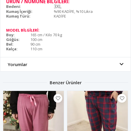
ÜRÜN / NUMUNE BİLGİLERİ:
3XL
Bedeni:
Kumaş İçeriği:
%90 KADİFE, %10 Likra
Kumaş Türü:
KADİFE
MODEL BİLGİLERİ:
Boy:
165 cm / Kilo 70 kg
Göğüs:
100 cm
Bel:
90 cm
Kalça:
110 cm
Yorumlar
Benzer Ürünler