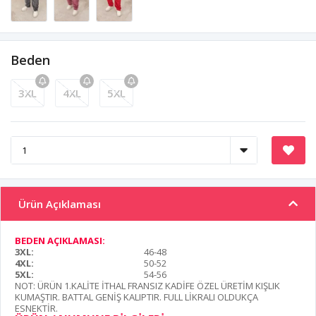
Beden
3XL
4XL
5XL
Ürün Açıklaması
BEDEN AÇIKLAMASI:
3XL:
46-48
4XL:
50-52
5XL:
54-56
NOT: ÜRÜN 1.KALİTE İTHAL FRANSIZ KADİFE ÖZEL ÜRETİM KIŞLIK
KUMAŞTIR. BATTAL GENİŞ KALIPTIR. FULL LİKRALI OLDUKÇA
ESNEKTİR.