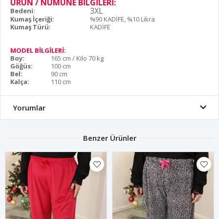
ÜRÜN / NUMUNE BİLGİLERİ:
3XL
Bedeni:
Kumaş İçeriği:
%90 KADİFE, %10 Likra
Kumaş Türü:
KADİFE
MODEL BİLGİLERİ:
Boy:
165 cm / Kilo 70 kg
Göğüs:
100 cm
Bel:
90 cm
Kalça:
110 cm
Yorumlar
Benzer Ürünler