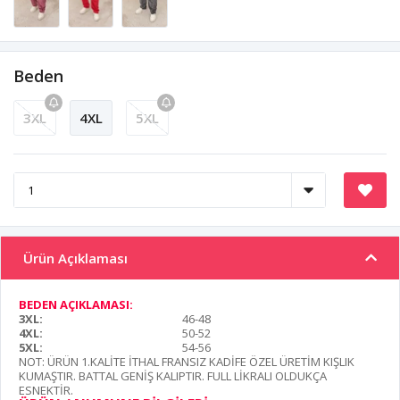
Beden
3XL
4XL
5XL
Ürün Açıklaması
BEDEN AÇIKLAMASI:
3XL:
46-48
4XL:
50-52
5XL:
54-56
NOT: ÜRÜN 1.KALİTE İTHAL FRANSIZ KADİFE ÖZEL ÜRETİM KIŞLIK
KUMAŞTIR. BATTAL GENİŞ KALIPTIR. FULL LİKRALI OLDUKÇA
ESNEKTİR.