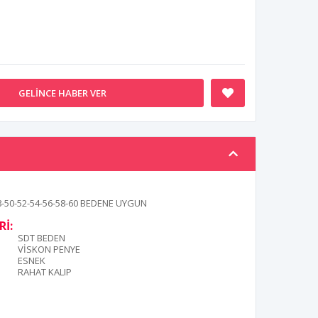
GELINCE HABER VER
8-50-52-54-56-58-60 BEDENE UYGUN
İ:
SDT BEDEN
VİSKON PENYE
ESNEK
RAHAT KALIP