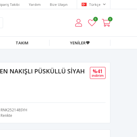
ipariş Takibi
Yardım
Bize Ulaşın
Türkçe
0
0
TAKIM
YENİLER💜
EN NAKIŞLI PÜSKÜLLÜ SİYAH
%41
i̇ndi̇ri̇m
RNK252148SYH
Renkte