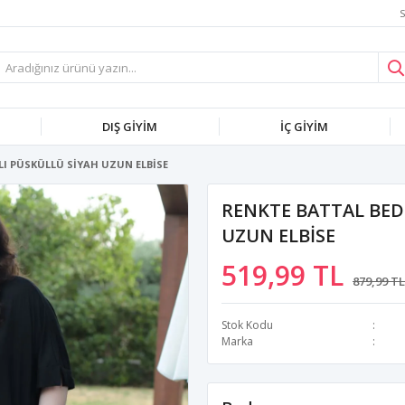
S
DIŞ GİYİM
İÇ GİYİM
LI PÜSKÜLLÜ SİYAH UZUN ELBİSE
RENKTE BATTAL BED
UZUN ELBİSE
519,99 TL
879,99 TL
Stok Kodu
Marka