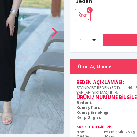
Beden
SDT
Ürün Açıklaması
BEDEN AÇIKLAMASI:
STANDART BEDEN (SDT) : 44-46-4
YANLARI YIRTMAÇLIDIR.
ÜRÜN / NUMUNE BİLGİLER
Bedeni:
Kumaş Türü:
Kumaş Esnekliği:
Kalıp Bilgisi:
MODEL BİLGİLERİ:
Boy:
165 cm / Kilo 76 kg
Göğüs:
110 cm