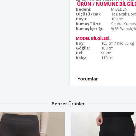
ÜRÜN / NUMUNE BİLGİLE
Bedeni:
M BEDEN
Ölçüsü (cm):
İç Bacak Boy
Boyu:
100 cm
Kumaş Türü:
Scuba Kumaş
Kumaş İçeriği:
%65 Pamuk,%3
MODEL BİLGİLERİ:
Boy:
165 cm / Kilo 75 kg
Göğüs:
100 cm
Bel:
90 cm
Kalça:
110 cm
Yorumlar
Benzer Ürünler