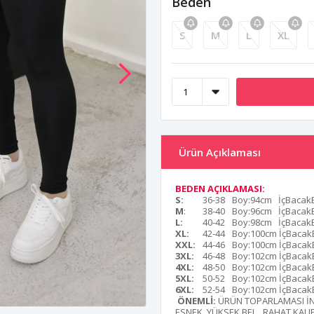
Beden
S
M
L
XL
Ürün Açıklaması
BEDEN AÇIKLAMASI:
S:
36-38
Boy:94cm İçBacak
M
:
38-40
Boy:96cm İçBacak
L:
40-42
Boy:98cm İçBacak
XL:
42-44
Boy:100cm İçBacak
XXL:
44-46
Boy:100cm İçBacak
3XL:
46-48
Boy:102cm İçBacak
4XL:
48-50
Boy:102cm İçBacak
5XL:
50-52
Boy:102cm İçBacak
6XL:
52-54
Boy:102cm İçBacak
ÖNEMLİ:
ÜRÜN TOPARLAMASI İNC
ESNEK ,YÜKSEK BEL , RAHAT KAL