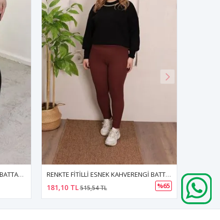
RENKTE FİTİLLİ ESNEK KAHVERENGİ BATTAL TAYT
RENKTE İSPANYOL PAÇA SİYAH TOPARLAYICI TAYT
%65
500,00 TL