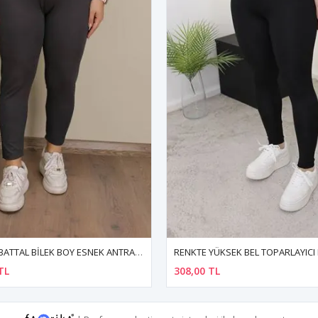
RENKTE YÜKSEK BEL TOPARLAYICI BATTAL SİYAH TAYT
TL
181,10 TL
515,54 TL