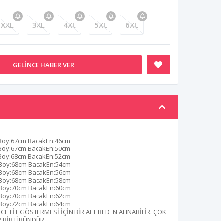
XXL
3XL
4XL
5XL
6XL
GELINCE HABER VER
Boy:67cm BacakEn:46cm
Boy:67cm BacakEn:50cm
Boy:68cm BacakEn:52cm
Boy:68cm BacakEn:54cm
Boy:68cm BacakEn:56cm
Boy:68cm BacakEn:58cm
Boy:70cm BacakEn:60cm
Boy:70cm BacakEn:62cm
Boy:72cm BacakEn:64cm
E FİT GÖSTERMESİ İÇİN BİR ALT BEDEN ALINABİLİR. ÇOK
IP BİR ÜRÜNDÜR.