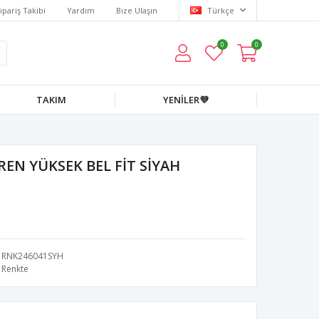
ipariş Takibi
Yardım
Bize Ulaşın
Türkçe
0
0
TAKIM
YENİLER💜
EN YÜKSEK BEL FİT SİYAH
RNK246041SYH
Renkte