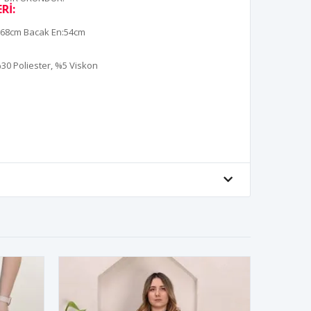
Rİ:
:68cm Bacak En:54cm
0 Poliester, %5 Viskon