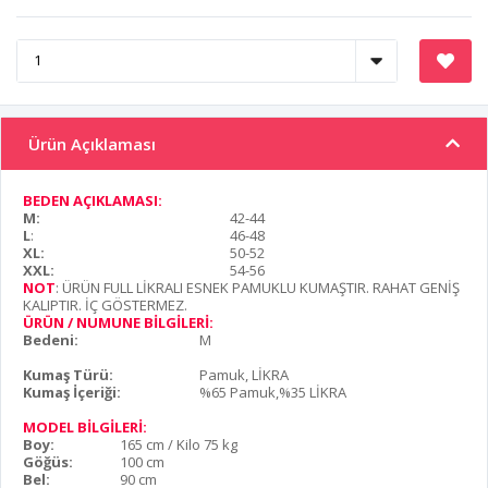
Ürün Açıklaması
BEDEN AÇIKLAMASI:
M:
42-44
L
:
46-48
XL:
50-52
XXL:
54-56
NOT
: ÜRÜN FULL LİKRALI ESNEK PAMUKLU KUMAŞTIR. RAHAT GENİŞ
KALIPTIR. İÇ GÖSTERMEZ.
ÜRÜN / NUMUNE BİLGİLERİ:
Bedeni:
M
Kumaş Türü:
Pamuk, LİKRA
Kumaş İçeriği:
%65 Pamuk,%35 LİKRA
MODEL BİLGİLERİ:
Boy:
165 cm / Kilo 75 kg
Göğüs:
100 cm
Bel:
90 cm