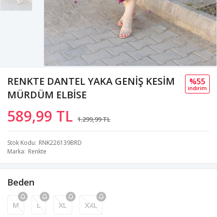
RENKTE DANTEL YAKA GENİŞ KESİM
%55
i̇ndi̇ri̇m
MÜRDÜM ELBİSE
589,99 TL
1.299,99 TL
Stok Kodu
RNK226139BRD
Marka
Renkte
Beden
M
L
XL
XXL