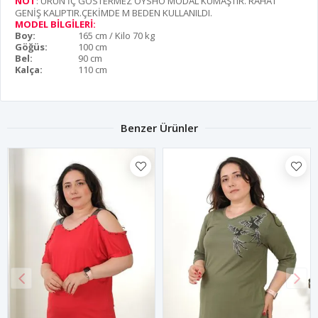
NOT
: ÜRÜN İÇ GÖSTERMEZ OYSHO MODAL KUMAŞTIR. RAHAT
GENİŞ KALIPTIR.ÇEKİMDE M BEDEN KULLANILDI.
MODEL BİLGİLERİ:
Boy:
165 cm / Kilo 70 kg
Göğüs:
100 cm
Bel:
90 cm
Kalça:
110 cm
Benzer Ürünler