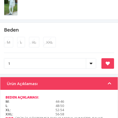
Beden
M
L
XL
XXL
Ürün Açıklaması
BEDEN AÇIKLAMASI:
M:
44-46
L
:
48-50
XL:
52-54
XXL:
56-58