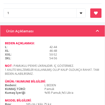
Ürün Açıklaması
BEDEN AÇIKLAMASI:
L:
42-44
XL
:
46-48
XXL:
50-52
3XL:
54-56
NOT:
PAMUKLU PENYE LİKRALIDIR
. İÇ GÖSTERMEZ.
1.KALİTE MALZEMELER KULLANILMIŞ OLUP KALIP OLDUKÇA RAHAT. TAM
BEDEN ALABİLİRSİNİZ.
ÜRÜN / NUMUNE BİLGİLERİ:
Bedeni:
L BEDEN
KUMAŞ TÜRÜ:
Pamuk
Kumaş İçeriği:
%95 Pamuk,%5 Likra
MODEL BİLGİLERİ:
Boy:
165 cm / Kilo 75 kg