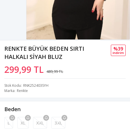
RENKTE BÜYÜK BEDEN SIRTI
%39
i̇ndi̇ri̇m
HALKALI SİYAH BLUZ
299,99 TL
489,99 TL
Stok Kodu
RNK252403SYH
Marka
Renkte
Beden
L
XL
XXL
3XL