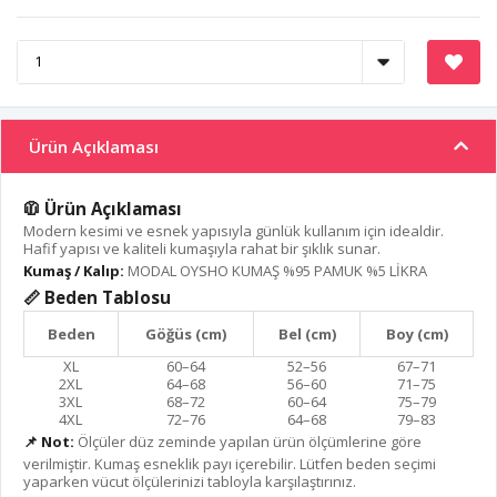
Ürün Açıklaması
🧥 Ürün Açıklaması
Modern kesimi ve esnek yapısıyla günlük kullanım için idealdir.
Hafif yapısı ve kaliteli kumaşıyla rahat bir şıklık sunar.
Kumaş / Kalıp:
MODAL OYSHO KUMAŞ %95 PAMUK %5 LİKRA
📏 Beden Tablosu
Beden
Göğüs (cm)
Bel (cm)
Boy (cm)
XL
60–64
52–56
67–71
2XL
64–68
56–60
71–75
3XL
68–72
60–64
75–79
4XL
72–76
64–68
79–83
📌 Not:
Ölçüler düz zeminde yapılan ürün ölçümlerine göre
verilmiştir. Kumaş esneklik payı içerebilir. Lütfen beden seçimi
yaparken vücut ölçülerinizi tabloyla karşılaştırınız.