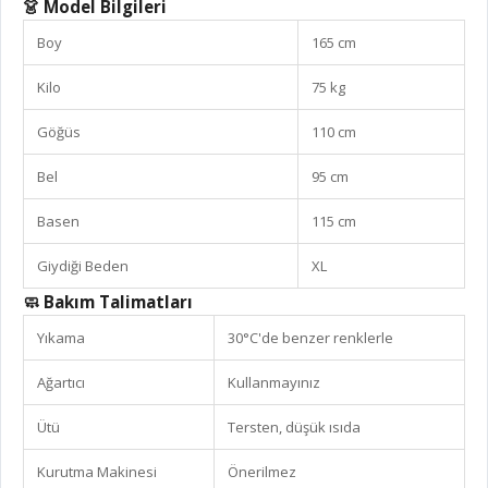
👗 Model Bilgileri
Boy
165 cm
Kilo
75 kg
Göğüs
110 cm
Bel
95 cm
Basen
115 cm
Giydiği Beden
XL
🧼 Bakım Talimatları
Yıkama
30°C'de benzer renklerle
Ağartıcı
Kullanmayınız
Ütü
Tersten, düşük ısıda
Kurutma Makinesi
Önerilmez