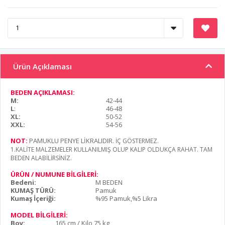
Ürün Açıklaması
BEDEN AÇIKLAMASI:
M:
42-44
L
:
46-48
XL:
50-52
XXL:
54-56
NOT:
PAMUKLU PENYE LİKRALIDIR
. İÇ GÖSTERMEZ.
1.KALİTE MALZEMELER KULLANILMIŞ OLUP KALIP OLDUKÇA RAHAT. TAM
BEDEN ALABİLİRSİNİZ.
ÜRÜN / NUMUNE BİLGİLERİ:
Bedeni:
M BEDEN
KUMAŞ TÜRÜ:
Pamuk
Kumaş İçeriği:
%95 Pamuk,%5 Likra
MODEL BİLGİLERİ:
Boy:
165 cm / Kilo 75 kg