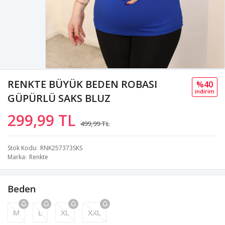
RENKTE BÜYÜK BEDEN ROBASI
%40
i̇ndi̇ri̇m
GÜPÜRLÜ SAKS BLUZ
299,99 TL
499,99 TL
Stok Kodu
RNK257373SKS
Marka
Renkte
Beden
M
L
XL
XXL