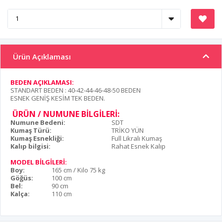
Ürün Açıklaması
BEDEN AÇIKLAMASI:
STANDART BEDEN : 40-42-44-46-48-50 BEDEN
ESNEK GENİŞ KESİM TEK BEDEN.
ÜRÜN / NUMUNE BİLGİLERİ:
Numune Bedeni:
SDT
Kumaş Türü:
TRİKO YÜN
Kumaş Esnekliği:
Full Likralı Kumaş
Kalıp bilgisi:
Rahat Esnek Kalıp
MODEL BİLGİLERİ:
Boy:
165 cm / Kilo 75 kg
Göğüs:
100 cm
Bel:
90 cm
Kalça:
110 cm