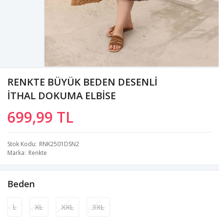
RENKTE BÜYÜK BEDEN DESENLİ
İTHAL DOKUMA ELBİSE
699,99 TL
Stok Kodu
RNK2501DSN2
Marka
Renkte
Beden
L
XL
XXL
3XL