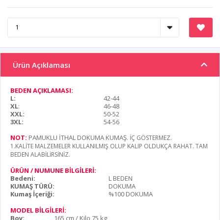
Ürün Açıklaması
BEDEN AÇIKLAMASI:
L:
42-44
XL
:
46-48
XXL:
50-52
3XL:
54-56
NOT:
PAMUKLU İTHAL DOKUMA KUMAŞ
. İÇ GÖSTERMEZ.
1.KALİTE MALZEMELER KULLANILMIŞ OLUP KALIP OLDUKÇA RAHAT. TAM
BEDEN ALABİLİRSİNİZ.
ÜRÜN / NUMUNE BİLGİLERİ:
Bedeni:
L BEDEN
KUMAŞ TÜRÜ:
DOKUMA
Kumaş İçeriği:
%100 DOKUMA
MODEL BİLGİLERİ:
Boy:
165 cm / Kilo 75 kg