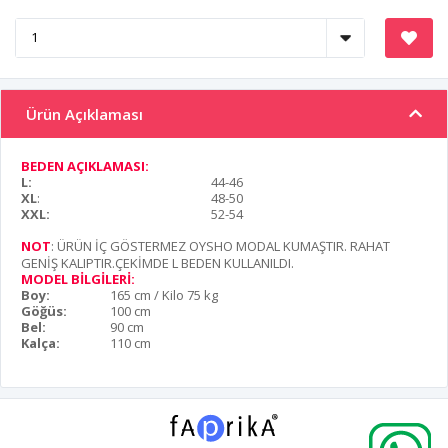
Ürün Açıklaması
BEDEN AÇIKLAMASI:
L:
44-46
XL
:
48-50
XXL:
52-54
NOT
: ÜRÜN İÇ GÖSTERMEZ OYSHO MODAL KUMAŞTIR. RAHAT
GENİŞ KALIPTIR.ÇEKİMDE L BEDEN KULLANILDI.
MODEL BİLGİLERİ:
Boy:
165 cm / Kilo 75 kg
Göğüs:
100 cm
Bel:
90 cm
Kalça:
110 cm