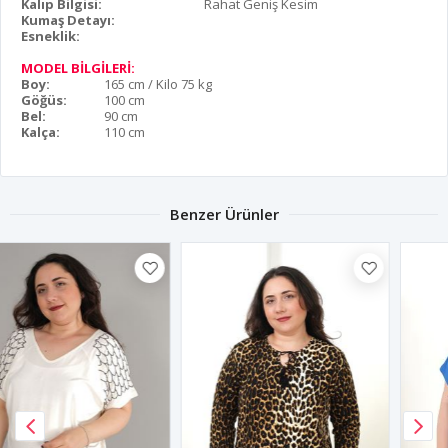
Kalıp Bilgisi:
Rahat Geniş Kesim
Kumaş Detayı:
Esneklik:
MODEL BİLGİLERİ:
Boy:
165 cm / Kilo 75 kg
Göğüs:
100 cm
Bel:
90 cm
Kalça:
110 cm
Benzer Ürünler