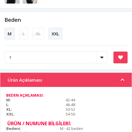
Beden
M
L
XL
XXL
Ürün Açıklaması
BEDEN AÇIKLAMASI:
M:
42-44
L
:
46-48
XL:
50-52
XXL:
54-56
ÜRÜN / NUMUNE BİLGİLERİ:
Bedeni:
M - 42 beden