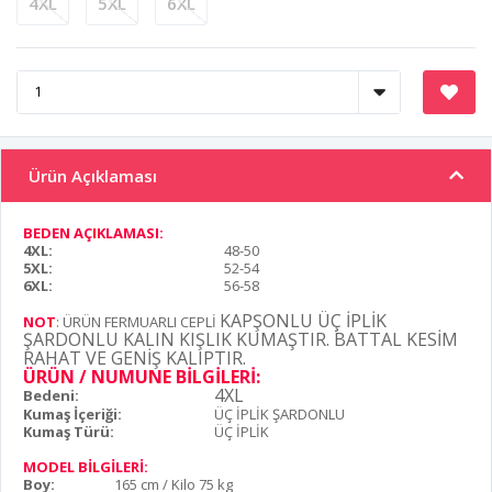
4XL
5XL
6XL
Ürün Açıklaması
BEDEN AÇIKLAMASI:
4XL:
48-50
5XL:
52-54
6XL:
56-58
KAPŞONLU
ÜÇ İPLİK
NOT
: ÜRÜN FERMUARLI CEPLİ
ŞARDONLU KALIN KIŞLIK KUMAŞTIR. BATTAL KESİM
RAHAT VE GENİŞ KALIPTIR.
ÜRÜN / NUMUNE BİLGİLERİ:
4XL
Bedeni:
Kumaş İçeriği:
ÜÇ İPLİK ŞARDONLU
Kumaş Türü:
ÜÇ İPLİK
MODEL BİLGİLERİ:
Boy:
165 cm / Kilo 75 kg