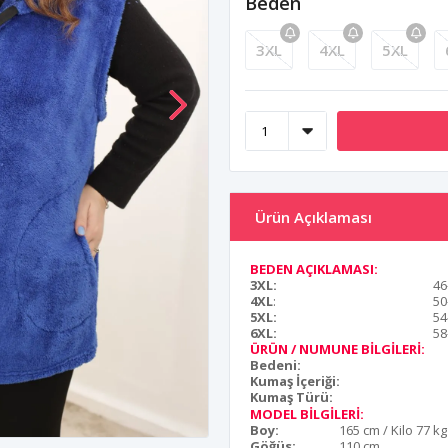
Beden
3XL
4XL
5XL
Ürün Açıklaması
BEDEN AÇIKLAMASI:
3XL:
46
4XL
:
50
5XL:
54
6XL:
58
ÜRÜN / NUMUNE BİLGİLERİ:
Bedeni:
Kumaş İçeriği:
Kumaş Türü:
MODEL BİLGİLERİ:
Boy:
165 cm / Kilo 77 kg
Göğüs:
110 cm