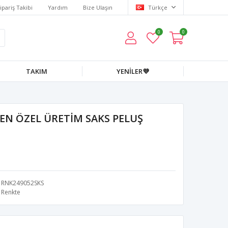
ipariş Takibi
Yardım
Bize Ulaşın
Türkçe
0
0
TAKIM
YENİLER💜
EN ÖZEL ÜRETİM SAKS PELUŞ
RNK249052SKS
Renkte