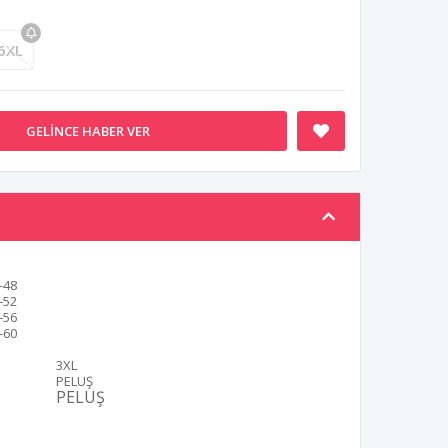
6XL
GELINCE HABER VER
-48
-52
-56
-60
3XL
PELUŞ
PELUŞ