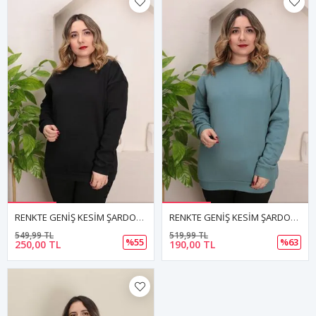
RENKTE GENİŞ KESİM ŞARDONLU DÜZ SİYAH SWEAT
RENKTE GENİŞ KESİM ŞARDONLU DÜZ YEŞİL SWEAT
549,99 TL
519,99 TL
%55
%63
250,00 TL
190,00 TL