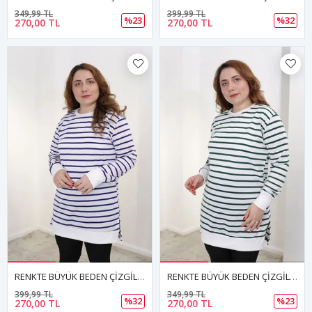
349,99 TL
399,99 TL
%23
%32
270,00 TL
270,00 TL
RENKTE BÜYÜK BEDEN ÇİZGİLİ SAKS SWEAT & TUNİK
RENKTE BÜYÜK BEDEN ÇİZGİLİ YEŞİL SWEAT & TUNİK
399,99 TL
349,99 TL
%32
%23
270,00 TL
270,00 TL